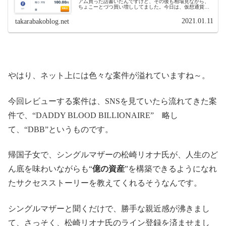
アム買った話書いたんですけど、その後も相場見ながら、
ちょこーとづつ買い増ししてました。今日は、仮想通貨全
体が暴落してますね。ちょこちょこ見てるけど、見るたび
下落してます。今や、ビットコイン...
2021.01.11
takarabakoblog.net
やはり、ネット上には色々な案件が溢れていますね～。
今回レビューする案件は、SNSを見ていたら流れてきた案
件で、“DADDY BLOOD BILLIONAIRE” 略し
て、“DBB”というものです。
帰国子女で、シングルマザーの松崎リオナ氏が、人生のど
ん底を味わいながらも“
億の資産
”を構築できるようになれ
たサクセスストーリーを教えてくれるそうなんです。
シングルマザーと聞くだけで、勝手な親近感が沸きまし
て、さっそく、松崎リオナ氏のライン登録を済ませまし