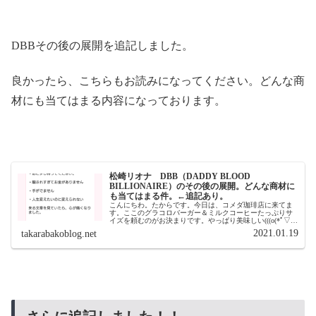
DBBその後の展開を追記しました。
良かったら、こちらもお読みになってください。どんな商
材にも当てはまる内容になっております。
松崎リオナ DBB（DADDY BLOOD
BILLIONAIRE）のその後の展開。どんな商材に
も当てはまる件。←追記あり。
こんにちわ。たからです。今日は、コメダ珈琲店に来てま
す。ここのグラコロバーガー＆ミルクコーヒーたっぷりサ
イズを頼むのがお決まりです。やっぱり美味しい(((o(*ﾟ▽ﾟ
*)o)))でも、食べると眠くな～る・・・・・・。皆さんは、
2021.01.19
takarabakoblog.net
どこの何がお気...