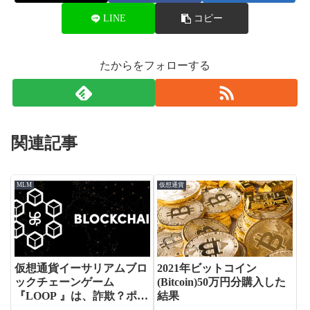
LINE
コピー
たからをフォローする
関連記事
MLM
仮想通貨
仮想通貨イーサリアムブロ
2021年ビットコイン
ックチェーンゲーム
(Bitcoin)50万円分購入した
『LOOP 』は、詐欺？ポン
結果
ジ？稼げない？検証。