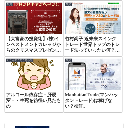
投資
投資
【大富豪の投資術】(株)イ
竹村尚子 近未来スイング
ンベストメントカレッジか
トレード世界トップのトレ
らのクリスマスプレゼント
ード法っていったい何？稼
は受け取るべき⁇レガシー
げない？検証。
たからのこそこそ小話
投資
企業への投資ってどう？
アルコール依存症・肝硬
ManhattanTrade(マンハッ
変・・生死を彷徨い見たも
タントレード)は稼げな
の
い？検証。