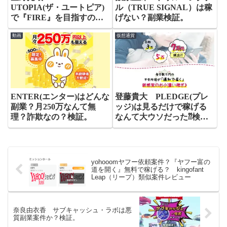
UTOPIA(ザ・ユートピア)
ル（TRUE SIGNAL）は稼
で『FIRE』を目指すのは
げない？副業検証。
無理？検証。
動画
仮想通貨
ENTER(エンター)はどんな
登藤貴大 PLEDGE(プレ
副業？月250万なんて無
ッジ)は見るだけで稼げる
理？詐欺なの？検証。
なんて大ウソだった⁇検
証。
yohooomヤフー依頼案件？『ヤフー富の
道を開く』無料で稼げる？ kingofant
Leap（リープ）類似案件レビュー
奈良由衣香 サブキャッシュ・ラボは悪
質副業案件か？検証。