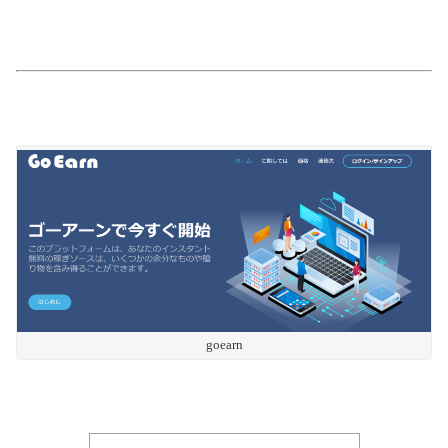
goearn