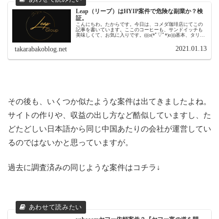
Leap（リープ）はHYIP案件で危険な副業か？検
証。
こんにちわ。たからです。今日は、コメダ珈琲店にてこの
記事を書いています。ここのコーヒーも、サンドイッチも
美味しくて、お気に入りです。(((o(*ﾟ▽ﾟ*)o)))基本、タリー
ズコーヒーなんですが、今日はなんとなく気分を変えてみ
ました。今回は...
2021.01.13
takarabakoblog.net
その後も、いくつか似たような案件は出てきましたよね。
サイトの作りや、収益の出し方など酷似していますし、た
どたどしい日本語から同じ中国あたりの会社が運営してい
るのではないかと思っていますが。
過去に調査済みの同じような案件はコチラ↓