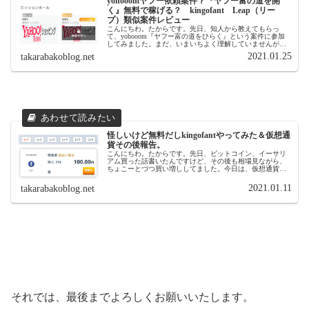
yohooomヤフー依頼案件？『ヤフー富の道を開
く』無料で稼げる？ kingofant Leap（リー
プ）類似案件レビュー
こんにちわ。たからです。先日、知人から教えてもらっ
て、yohooom『ヤフー富の道をひらく』という案件に参加
してみました。まだ、いまいちよく理解していませんが、
この案件についてレビューしていきます。過去にレビュー
2021.01.25
takarabakoblog.net
してます、kingofant...
怪しいけど無料だしkingofantやってみた＆仮想通
貨その後報告。
こんにちわ。たからです。先日、ビットコイン、イーサリ
アム買った話書いたんですけど、その後も相場見ながら、
ちょこーとづつ買い増ししてました。今日は、仮想通貨全
体が暴落してますね。ちょこちょこ見てるけど、見るたび
下落してます。今や、ビットコイン...
2021.01.11
takarabakoblog.net
それでは、最後までよろしくお願いいたします。