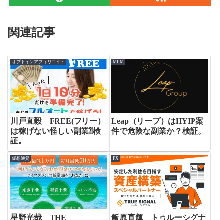
関連記事
オプトインアフィリエイト
MLM
川戸直毅 FREE(フリー）
Leap（リープ）はHYIP案
は稼げない怪しい副業⁈検
件で危険な副業か？検証。
証。
仮想通貨
FX
星野光哉 THE
飯原直輝 トゥルーシグナ