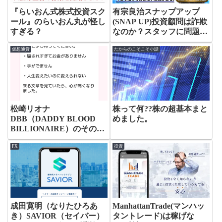
『らいおん式株式投資スク
有宗良治スナップアップ
ール』のらいおん丸が怪し
(SNAP UP)投資顧問は詐欺
すぎる？
なのか？スタッフに問題あ
り？
仮想通貨
たからのこそこそ小話
松崎リオナ
株って何??株の超基本まと
DBB（DADDY BLOOD
めました。
BILLIONAIRE）のその後
の展開。どんな商材にも当
FX
投資
てはまる件。←追記あり。
成田寛明（なりたひろあ
ManhattanTrade(マンハッ
き）SAVIOR（セイバー）
タントレード)は稼げな