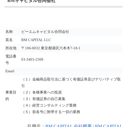
BMキャピタル合同会社
名称
ビーエムキャピタル合同会社
英名
BM CAPITAL LLC
所在地
〒106-0032 東京都港区六本木7-18-1
電話番
03-3403-2508
号
Email
（１）金融商品取引法に基づく有価証券及びデリバティブ取
引
事業目
（２）各種事業への投資
的
（３）有価証券の自己募集
（４）経営コンサルティング業務
（５）前各号に附帯する一切の業務
引用元：
BM CAPITAL 会社概要 | BM CAPITAL