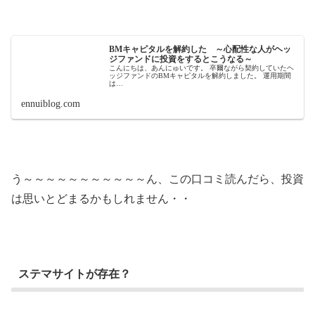
BMキャピタルを解約した ～心配性な人がヘッ
ジファンドに投資をするとこうなる～
こんにちは、あんにゅいです。 卒爾ながら契約していたヘ
ッジファンドのBMキャピタルを解約しました。 運用期間
は…
ennuiblog.com
う～～～～～～～～～～～ん、この口コミ読んだら、投資
は思いとどまるかもしれません・・
ステマサイトが存在？