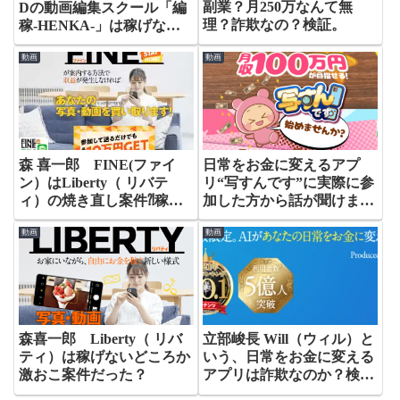
副業？月250万なんて無
Dの動画編集スクール「編
理？詐欺なの？検証。
稼-HENKA-」は稼げな
い？
動画
動画
森 喜一郎 FINE(ファイ
日常をお金に変えるアプ
ン）はLiberty（ リバテ
リ“写すんです”に実際に参
ィ）の焼き直し案件⁈稼げ
加した方から話が聞けまし
ない？評判は？
た
動画
動画
森喜一郎 Liberty（ リバ
立部峻長 Will（ウィル）と
ティ）は稼げないどころか
いう、日常をお金に変える
激おこ案件だった？
アプリは詐欺なのか？検
証。