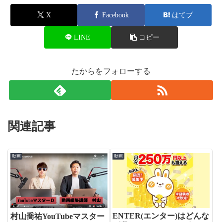
X
Facebook
はてブ
LINE
コピー
たからをフォローする
関連記事
動画
動画
ENTER(エンター)はどんな
村山喬祐YouTubeマスター