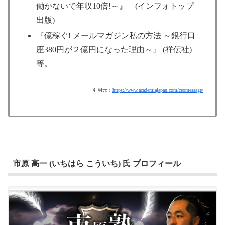
働かないで年収10倍!～』 (インフォトップ
出版)
『億稼ぐ! メールマガジン私の方法 ～銀行口
座380円が２億円になった理由～』 (祥伝社)
等。
引用元：
https://www.academiajapan.com/ceomessage/
市原 高一 (いちはら こういち) 氏 プロフィール