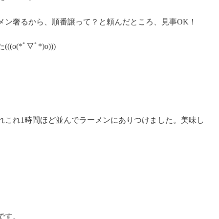
メン奢るから、順番譲って？と頼んだところ、見事OK！
*ﾟ▽ﾟ*)o)))
。
れこれ1時間ほど並んでラーメンにありつけました。美味し
です。