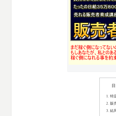
目
特
販
結