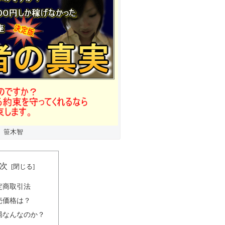
笹木智
次
定商取引法
売価格は？
局なんなのか？