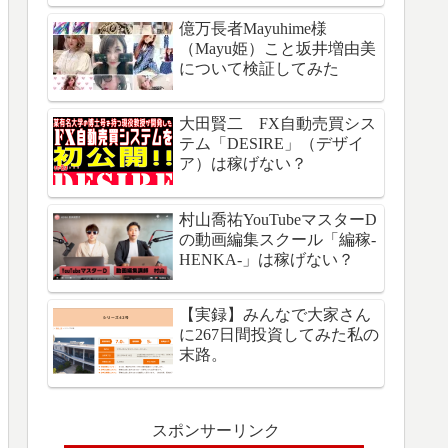
億万長者Mayuhime様
（Mayu姫）こと坂井増由美
について検証してみた
大田賢二 FX自動売買シス
テム「DESIRE」（デザイ
ア）は稼げない？
村山喬祐YouTubeマスターD
の動画編集スクール「編稼-
HENKA-」は稼げない？
【実録】みんなで大家さん
に267日間投資してみた私の
末路。
スポンサーリンク