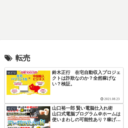
転売
鈴木正行 在宅自動収入プロジェ
せどり
クトは詐欺なのか？全然稼げな
い？検証。
2021.08.23
山口裕一郎 賢い電脳仕入れ術
せどり
山口式電脳プログラム＠ホームは
使いまわしの可能性あり？稼げな
い？検証。