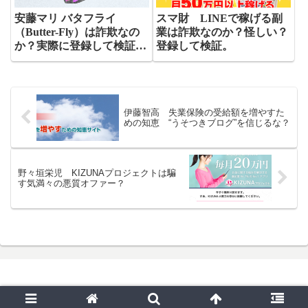
野々垣栄児 KIZUNAプロジェクトは騙
す気満々の悪質オファー？
© 2020 宝箱鑑定団.