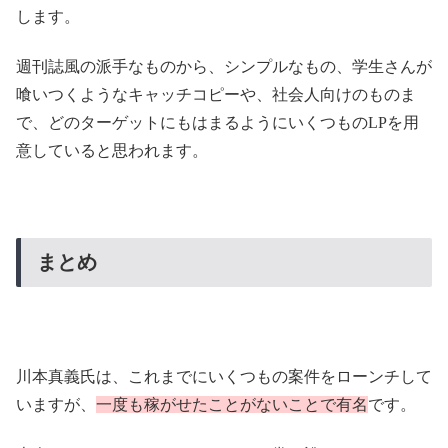
まとめ
川本真義氏は、これまでにいくつもの案件をローンチして
いますが、
一度も稼がせたことがないことで有名
です。
本人にも、オリジナリティはなく、常に誰かのマネをして
います。マネから発生する何かがあってもよさそうです
が、未だにそんなものは見当たらず。。
結局この案件も、たくさんのLPから、そのどれかに誰か
が当たればラッキーぐらいの、数打ちゃ当たる精神で、と
にかく自分が儲けることしか考えていません。
内容も、アフィリエイト報酬を目的としたもので、川本真