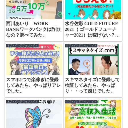
スマホ1つで楽稼ぎに登録
スキマネタイズに登録して
してみたら、やっぱりアレ
検証してみたら、やっぱ
でした。
り・・って感じでした。
オプトインアフィリエイト
オプトインアフィリエイト
安藤マリ バタフライ
スマ財 LINEで稼げる副
（Butter-Fly）は詐欺なの
業は詐欺なのか？怪しい？
か？実際に登録して検証し
登録して検証。
てみた。
伊藤智高 失業保険の受給額を増やすた
めの知恵 “うそつきブログ”を信じるな？