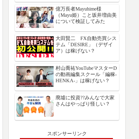
億万長者Mayuhime様
（Mayu姫）こと坂井増由美
について検証してみた
大田賢二 FX自動売買シス
テム「DESIRE」（デザイ
ア）は稼げない？
村山喬祐YouTubeマスターD
の動画編集スクール「編稼-
HENKA-」は稼げない？
廃墟に投資??みんなで大家
さんはやっぱり怪しい？
スポンサーリンク