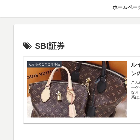
ホームペー
SBI証券
ル
たからのこそこそ小話
ン
こん
ーケ
な♬
系は