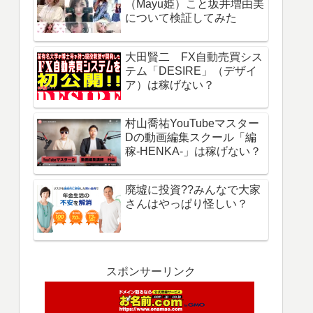
（Mayu姫）こと坂井増由美
について検証してみた
大田賢二 FX自動売買シス
テム「DESIRE」（デザイ
ア）は稼げない？
村山喬祐YouTubeマスター
Dの動画編集スクール「編
稼-HENKA-」は稼げない？
廃墟に投資??みんなで大家
さんはやっぱり怪しい？
スポンサーリンク