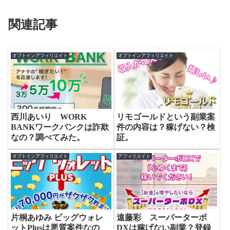
関連記事
オプトインアフィリエイト
オプトインアフィリエイト
西川あいり WORK
リモゴールドという副業案
BANKワークバンクは詐欺
件の内容は？稼げない？検
なの？調べてみた。
証。
オプトインアフィリエイト
アフィリエイト
片桐あゆみ ビッグウォレ
遠藤彩 スーパーターボ
ットPlusは悪質案件なの
DXは稼げない副業？登録