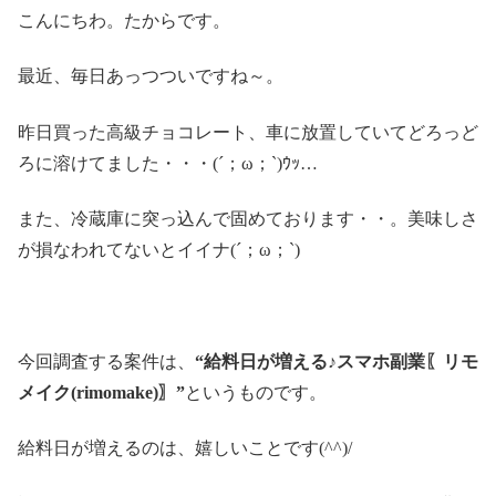
こんにちわ。たからです。
最近、毎日あっつついですね～。
昨日買った高級チョコレート、車に放置していてどろっど
ろに溶けてました・・・(´；ω；`)ｳｯ…
また、冷蔵庫に突っ込んで固めております・・。美味しさ
が損なわれてないとイイナ(´；ω；`)
今回調査する案件は、
“給料日が増える♪スマホ副業〖リモ
メイク(rimomake)〗”
というものです。
給料日が増えるのは、嬉しいことです(^^)/