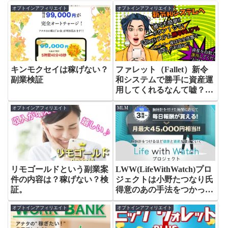
オプトインアフィリエイト
オプトインアフィリエイト
キンモクセイは稼げない？
ファレット（Fallet）新令
副業検証
和システムで勝手に資産運
用してくれるなんて嘘？検
証。
オプトインアフィリエイト
MLM
リモゴールドという副業案
LWW(LifeWithWatch)プロ
件の内容は？稼げない？検
ジェクトは小野たつなり氏
証。
得意のあの手法をつかった
嘘つき案件だった⁈
オプトインアフィリエイト
オプトインアフィリエイト